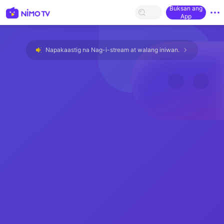
Buksan ang
App
Napakaastig na Nag-i-stream at walang iniwan.