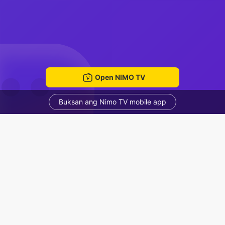
Open NIMO TV
Buksan ang Nimo TV mobile app
Xi NH's Live Channel
Xi NH
Voice Room
Mga Nirerekominda Na Mga Streamer