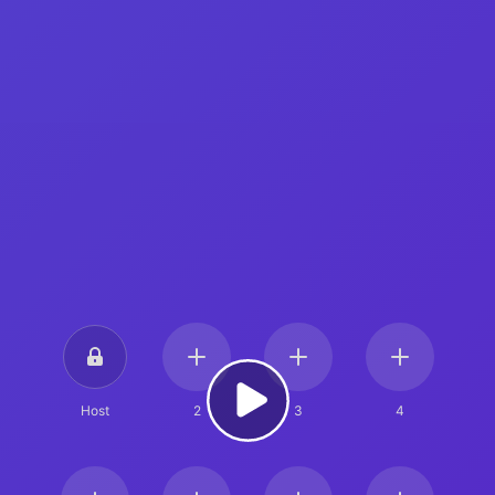
Host
2
3
4