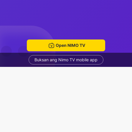
Open NIMO TV
Buksan ang Nimo TV mobile app
Gabuuttt
Hubble
Voice Room
Mga Nirerekominda Na Mga Streamer