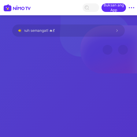
Buksan ang
App
n dan penuh semangat! 🔥💃