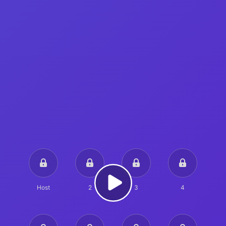
Host
2
3
4